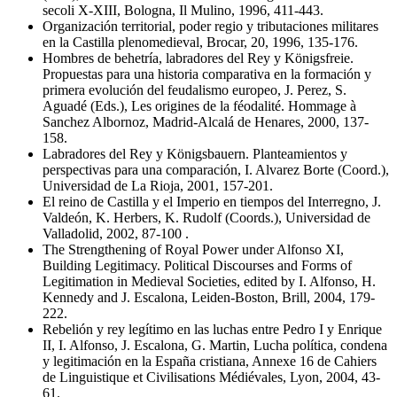
secoli X-XIII, Bologna, Il Mulino, 1996, 411-443.
Organización territorial, poder regio y tributaciones militares
en la Castilla plenomedieval, Brocar, 20, 1996, 135-176.
Hombres de behetría, labradores del Rey y Königsfreie.
Propuestas para una historia comparativa en la formación y
primera evolución del feudalismo europeo, J. Perez, S.
Aguadé (Eds.), Les origines de la féodalité. Hommage à
Sanchez Albornoz, Madrid-Alcalá de Henares, 2000, 137-
158.
Labradores del Rey y Königsbauern. Planteamientos y
perspectivas para una comparación, I. Alvarez Borte (Coord.),
Universidad de La Rioja, 2001, 157-201.
El reino de Castilla y el Imperio en tiempos del Interregno, J.
Valdeón, K. Herbers, K. Rudolf (Coords.), Universidad de
Valladolid, 2002, 87-100 .
The Strengthening of Royal Power under Alfonso XI,
Building Legitimacy. Political Discourses and Forms of
Legitimation in Medieval Societies, edited by I. Alfonso, H.
Kennedy and J. Escalona, Leiden-Boston, Brill, 2004, 179-
222.
Rebelión y rey legítimo en las luchas entre Pedro I y Enrique
II, I. Alfonso, J. Escalona, G. Martin, Lucha política, condena
y legitimación en la España cristiana, Annexe 16 de Cahiers
de Linguistique et Civilisations Médiévales, Lyon, 2004, 43-
61.