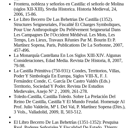
Frontera, nobleza y señoríos en Castilla: el señorío de Molina
(siglos XII-XIII), Stvdia Historica. Historia Medieval, 24,
2006, 15-86.
Le Libro Becerro De Las Behetrias De Castilla (1352).
Structures Seigneuriales, Fiscalité Et Charges Symboliques,
Pour Une Anthropologie Du Prélèvement Seigneurial Dans
Les Campagnes De l′Occident Médiéval. Les Mots, Les
Temps, Les Lieux, Travaux Réunies Par M. Bourin Et P.
Martínez Sopena, Paris, Publications De La Sorbonne, 2007,
457-496.
La Monarquía Castellana En Los Siglos XIII-XIV. Algunas
Consideraciones, Edad Media. Revista De Historia, 8, 2007,
79-98.
La Castilla Primitiva (750-931): Condes, Territorios, Villas,
Poder Y Simbología En Europa, Siglos VIII-X, F. J.
Fernández Conde, C. García De Castro Valdés (Eds.)
Territorio, Sociedad Y Poder. Revista De Estudios
Medievales, Anejo Nº 2 , 2009, 261-278.
Toledo-Castilla, Castilla-Toledo. Sobre La Prelación Del
Reino De Castilla, Castilla Y El Mundo Feudal. Homenaje Al
Prof. Julio Valdeón, Mª I. Del Val, P. Martínez Sopena (Dirs.),
3 Vols., Valladolid, 2009, II, 503-512.
El Libro Becerro De Las Behetrías (1351-1352): Pesquisa
Real, Poderes Señoriales Y Fiscalidad De Estado, Thierry