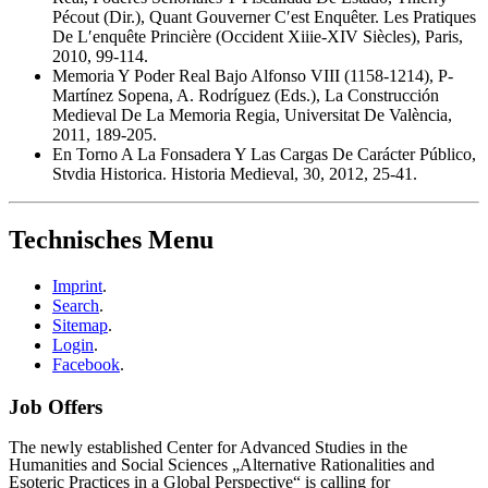
Pécout (Dir.), Quant Gouverner C′est Enquêter. Les Pratiques
De L′enquête Princière (Occident Xiiie-XIV Siècles), Paris,
2010, 99-114.
Memoria Y Poder Real Bajo Alfonso VIII (1158-1214), P-
Martínez Sopena, A. Rodríguez (Eds.), La Construcción
Medieval De La Memoria Regia, Universitat De València,
2011, 189-205.
En Torno A La Fonsadera Y Las Cargas De Carácter Público,
Stvdia Historica. Historia Medieval, 30, 2012, 25-41.
Technisches Menu
Imprint
.
Search
.
Sitemap
.
Login
.
Facebook
.
Job Offers
The newly established Center for Advanced Studies in the
Humanities and Social Sciences „Alternative Rationalities and
Esoteric Practices in a Global Perspective“ is calling for