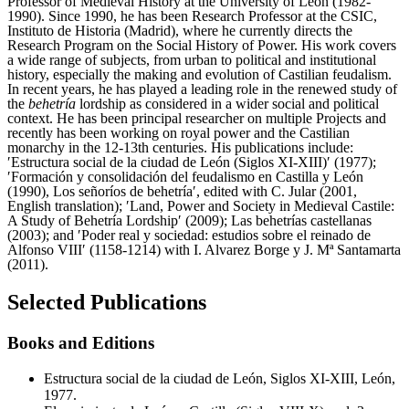
Professor of Medieval History at the University of León (1982-
1990). Since 1990, he has been Research Professor at the CSIC,
Instituto de Historia (Madrid), where he currently directs the
Research Program on the Social History of Power. His work covers
a wide range of subjects, from urban to political and institutional
history, especially the making and evolution of Castilian feudalism.
In recent years, he has played a leading role in the renewed study of
the
behetría
lordship as considered in a wider social and political
context. He has been principal researcher on multiple Projects and
recently has been working on royal power and the Castilian
monarchy in the 12-13th centuries. His publications include:
′Estructura social de la ciudad de León (Siglos XI-XIII)′ (1977);
′Formación y consolidación del feudalismo en Castilla y León
(1990), Los señoríos de behetría′, edited with C. Jular (2001,
English translation); ′Land, Power and Society in Medieval Castile:
A Study of Behetría Lordship′ (2009); Las behetrías castellanas
(2003); and ′Poder real y sociedad: estudios sobre el reinado de
Alfonso VIII′ (1158-1214) with I. Alvarez Borge y J. Mª Santamarta
(2011).
Selected Publications
Books and Editions
Estructura social de la ciudad de León, Siglos XI-XIII, León,
1977.