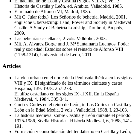
El nacimiento de León y Castilla (Siglos VIII-X), vol. 3
Historia de Castilla y León, ed. Ambito, Valladolid, 1985.
El reinado de Alfonso VI, Madrid, 1985.
Mit C. Jular (eds.), Los Señoríos de behetría, Madrid, 2001,
englische Übersetzung: Land, Power and Society in Medieval
Castile. A Study of Behetría Lordship, Turnhout, Brepols,
2009.
Las behetrías castellanas, 2 vols. Valldolid, 2003.
Mit. A. Alvarez Borge und J. Mª Santamarta Luengos. Poder
real y sociedad: Estudios sobre el reinado de Alfonso VIII
(1158-1214), Universidad de León, 2011.
Articles
La vida urbana en el norte de la Península Ibérica en los siglos
VIII y IX. El significado de los términos ciuitates y castra,
Hispania, 139, 1978, 257-273.
El alfoz castellano en los siglos IX al XII, En la España
Medieval, 4, 1984, 305-341.
Curia y Cortes en el reino de León, in Las Cortes en Castilla y
León en la Edad Media, 2 vols., Valladolid, 1988, I, 23-103.
La historia medieval soibre Castilla y León durante el período
1975-1986, Stvdia Historica. Historia Medieval, 6, 1988, 141-
191.
Formación y consolidación del feudalismo en Castilla y León,