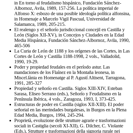
in En torno al feudalismo hispánico, Fundación Sánchez-
Albornoz, Avila, 1989, 157-256. La política imperial de
Alfonso X: esbozo de una posible ideología política alfonsina,
in Homenaje a Marcelo Vigil Pascual, Universidad de
Salamanca, 1989, 205-215.
El realengo y el señorío jurisdiccional concejil en Castilla y
León (Siglos XII-XV), in Concejos y Ciudades en la Edad
Media Hispánica, Fundación Sánchez-Albornoz, Avila, 1990,
465-506
La Curia de León de 1188 y los orígenes de las Cortes, in Las
Cortes de León y Castilla 1188-1998, 2 vols., Valladolid,
1990, 19-29.
Poder y propiedad feudales en el período astur. Las
mandaciones de los Flaínez en la Montaña leonesa, in
Miscel.lània en Homenatge al P. Agustí Altisent, Tarragona,
1991, 285-327
Propiedad y señorío en Castilla. Siglos XIII-XIV, Esteban
Sarasa, Eliseo Serrano (eds.), Señorío y Feudalismo en la
Península Ibérica, 4 vols., Zaragoza, 1993, I, 373-425.
Estructuras de poder en Castilla (siglos XII-XIII). El poder
señorial en las merindades burgalesas, in Burgos en la Plena
Edad Media, Burgos, 1994, 245-294.
Proprietà, evoluzione delle strutture agrarie e trasformazioni
sociali in Castiglia (secoli XI-XII), G. Dilcher, C. Violante
(Eds.), Strutture e trasformazioni della signoria rurale nei