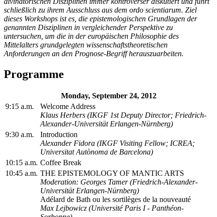
divinatorischen Disziplinen immer kontroverser diskutiert und führt
schließlich zu ihrem Ausschluss aus dem ordo scientiarum. Ziel
dieses Workshops ist es, die epistemologischen Grundlagen der
genannten Disziplinen in vergleichender Perspektive zu
untersuchen, um die in der europäischen Philosophie des
Mittelalters grundgelegten wissenschaftstheoretischen
Anforderungen an den Prognose-Begriff herauszuarbeiten.
Programme
Monday, September 24, 2012
9:15 a.m.
Welcome Address
Klaus Herbers (IKGF 1st Deputy Director; Friedrich-
Alexander-Universität Erlangen-Nürnberg)
9:30 a.m.
Introduction
Alexander Fidora (IKGF Visiting Fellow; ICREA;
Universitat Autònoma de Barcelona)
10:15 a.m.
Coffee Break
10:45 a.m.
THE EPISTEMOLOGY OF MANTIC ARTS
Moderation: Georges Tamer (Friedrich-Alexander-
Universität Erlangen-Nürnberg)
Adélard de Bath ou les sortilèges de la nouveauté
Max Lejbowicz (Université Paris I - Panthéon-
Sorbonne)