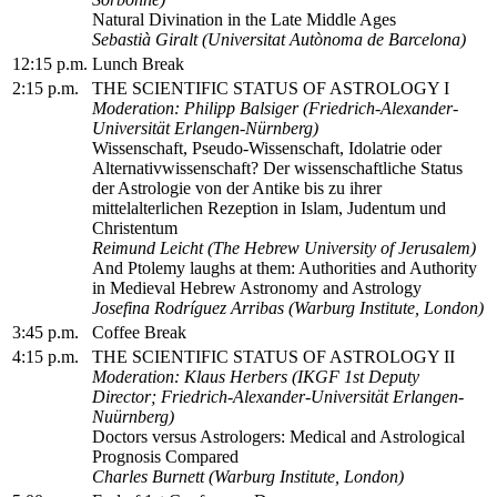
Natural Divination in the Late Middle Ages
Sebastià Giralt (Universitat Autònoma de Barcelona)
12:15 p.m.
Lunch Break
2:15 p.m.
THE SCIENTIFIC STATUS OF ASTROLOGY I
Moderation: Philipp Balsiger (Friedrich-Alexander-
Universität Erlangen-Nürnberg)
Wissenschaft, Pseudo-Wissenschaft, Idolatrie oder
Alternativwissenschaft? Der wissenschaftliche Status
der Astrologie von der Antike bis zu ihrer
mittelalterlichen Rezeption in Islam, Judentum und
Christentum
Reimund Leicht (The Hebrew University of Jerusalem)
And Ptolemy laughs at them: Authorities and Authority
in Medieval Hebrew Astronomy and Astrology
Josefina Rodríguez Arribas (Warburg Institute, London)
3:45 p.m.
Coffee Break
4:15 p.m.
THE SCIENTIFIC STATUS OF ASTROLOGY II
Moderation: Klaus Herbers (IKGF 1st Deputy
Director; Friedrich-Alexander-Universität Erlangen-
Nuürnberg)
Doctors versus Astrologers: Medical and Astrological
Prognosis Compared
Charles Burnett (Warburg Institute, London)