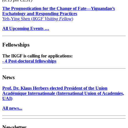
The Prognostication for the Change of Fate—Yiguandao’s
Eschatology and Responding Practices
Yeh-Ying Shen (
IKGF Visiting Fellow
)
All Upcoming Events …
Fellowships
The IKGF is calling for applications:
- 4 Post-doctoral fellowships
News
Prof. Dr. Klaus Herbers elected President of the Union
Académique Internationale (International Union of Academies,
UAI)
All news...
Newsletter