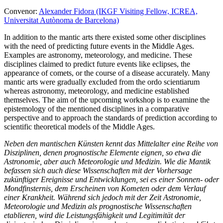
Convenor:
Alexander Fidora (IKGF Visiting Fellow, ICREA,
Universitat Autònoma de Barcelona)
In addition to the mantic arts there existed some other disciplines
with the need of predicting future events in the Middle Ages.
Examples are astronomy, meteorology, and medicine. These
disciplines claimed to predict future events like eclipses, the
appearance of comets, or the course of a disease accurately. Many
mantic arts were gradually excluded from the ordo scientiarum
whereas astronomy, meteorology, and medicine established
themselves. The aim of the upcoming workshop is to examine the
epistemology of the mentioned disciplines in a comparative
perspective and to approach the standards of prediction according to
scientific theoretical models of the Middle Ages.
Neben den mantischen Künsten kennt das Mittelalter eine Reihe von
Disziplinen, denen prognostische Elemente eignen, so etwa die
Astronomie, aber auch Meteorologie und Medizin. Wie die Mantik
befassen sich auch diese Wissenschaften mit der Vorhersage
zukünftiger Ereignisse und Entwicklungen, sei es einer Sonnen- oder
Mondfinsternis, dem Erscheinen von Kometen oder dem Verlauf
einer Krankheit. Während sich jedoch mit der Zeit Astronomie,
Meteorologie und Medizin als prognostische Wissenschaften
etablieren, wird die Leistungsfähigkeit und Legitimität der