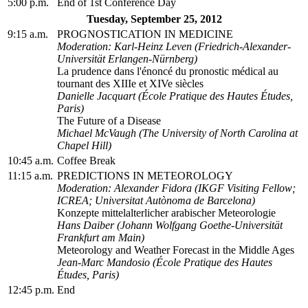
5:00 p.m.
End of 1st Conference Day
Tuesday, September 25, 2012
9:15 a.m.
PROGNOSTICATION IN MEDICINE
Moderation: Karl-Heinz Leven (Friedrich-Alexander-
Universität Erlangen-Nürnberg)
La prudence dans l'énoncé du pronostic médical au
tournant des XIIIe et XIVe siècles
Danielle Jacquart (École Pratique des Hautes Études,
Paris)
The Future of a Disease
Michael McVaugh (The University of North Carolina at
Chapel Hill)
10:45 a.m.
Coffee Break
11:15 a.m.
PREDICTIONS IN METEOROLOGY
Moderation: Alexander Fidora (IKGF Visiting Fellow;
ICREA; Universitat Autònoma de Barcelona)
Konzepte mittelalterlicher arabischer Meteorologie
Hans Daiber (Johann Wolfgang Goethe-Universität
Frankfurt am Main)
Meteorology and Weather Forecast in the Middle Ages
Jean-Marc Mandosio (École Pratique des Hautes
Études, Paris)
12:45 p.m.
End