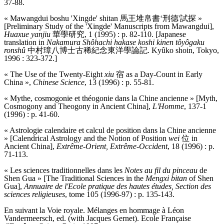
37-88.
« Mawangdui boshu 'Xingde' shitan 馬王堆帛書‘刑德'試探 »
[Preliminary Study of the 'Xingde' Manuscripts from Mawangdui],
Huaxue
yanjiu
華學研究, 1 (1995) : p. 82-110. [Japanese
translation in
Nakamura Shôhachi hakase koshi kinen tôyôgaku
ronshû
中村璋八博士古稀紀念東洋學論記. Kyûko shoin, Tokyo,
1996 : 323-372.]
« The Use of the Twenty-Eight
xiu
宿 as a Day-Count in Early
China »,
Chinese Science
, 13 (1996) : p. 55-81.
« Mythe, cosmogonie et théogonie dans la Chine ancienne » [Myth,
Cosmogony and Theogony in Ancient China],
L'Homme
, 137-1
(1996) : p. 41-60.
« Astrologie calendaire et calcul de position dans la Chine ancienne
» [Calendrical Astrology and the Notion of Position
wei
位 in
Ancient China],
Extrême-Orient, Extrême-Occident
, 18 (1996) : p.
71-113.
« Les sciences traditionnelles dans les
Notes au fil du pinceau
de
Shen Gua » [The Traditional Sciences in the
Mengxi bitan
of Shen
Gua],
Annuaire de l'Ecole pratique des hautes études, Section des
sciences religieuses
, tome 105 (1996-97) : p. 135-143.
En suivant la Voie royale. Mélanges en hommage à Léon
Vandermeersch, ed. (with Jacques Gernet). Ecole Française