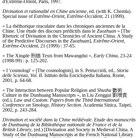
d'Extrême-Orient, Paris, 1997.
Divination et rationalité en Chine ancienne
, ed. (with K. Chemla).
Special issue of
Extrême-Orient, Extrême-Occident
, 21 (1999).
« La rhéthorique oraculaire dans les chroniques anciennes de la
Chine. Une étude des discours prédictifs dans le
Zuozhuan
» [The
Rhetoric of Divination in the Chronicles of Ancient China. A Study
of the Predictive Discourses in the
Zuozhuan
],
Extrême-Orient,
Extrême-Occident
, 21 (1999) : 37-65.
« The Xingde 刑德 Texts from Mawangdui »,
Early China
, 23-24
(1998-99) : p. 125-202.
« I 'cosmologi' » [The cosmologists], in S. Petruccioli, ed.,
Storia
delle Scienza
,
Vol. II
. Istituto della Enciclopedia Italiana, Rome,
2001, p. 64-68.
« The Interaction between Popular Religion and
Shushu
數術
Culture in the Dunhuang Manuscripts », in Liu Zenggui 劉增貴
(ed.),
Law and Custom. Papers from the Third International
Conference on Sinology, History Section
. Academia Sinica, Taipei,
2002, p. 243-284.
Divination et société dans la Chine médiévale. Etude des manuscrits
de Dunhuang de la Bibliothèque nationale de France et de la
British Library
, (ed.) [Divination and Society in Medieval China. A
Study of the Dunhuang Manuscripts at the French National Library