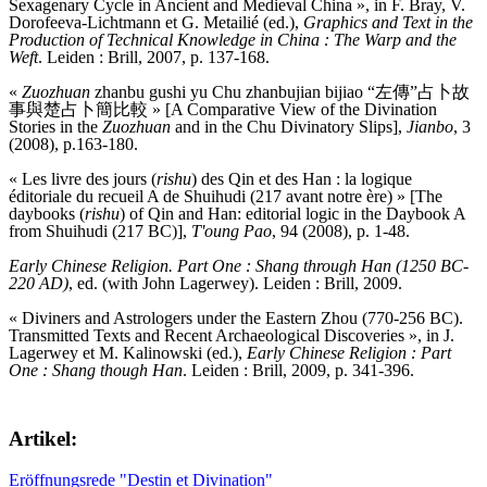
Sexagenary Cycle in Ancient and Medieval China », in F. Bray, V.
Dorofeeva-Lichtmann et G. Metailié (ed.),
Graphics and Text in the
Production of Technical Knowledge in China : The Warp and the
Weft
. Leiden : Brill, 2007, p. 137-168.
«
Zuozhuan
zhanbu gushi yu Chu zhanbujian bijiao “左傳”占卜故
事與楚占卜簡比較 » [A Comparative View of the Divination
Stories in the
Zuozhuan
and in the Chu Divinatory Slips],
Jianbo
, 3
(2008), p.163-180.
« Les livre des jours (
rishu
) des Qin et des Han : la logique
éditoriale du recueil A de Shuihudi (217 avant notre ère) » [The
daybooks (
rishu
) of Qin and Han: editorial logic in the Daybook A
from Shuihudi (217 BC)],
T'oung Pao
, 94 (2008), p. 1-48.
Early Chinese Religion. Part One : Shang through Han (1250 BC-
220 AD)
, ed. (with John Lagerwey). Leiden : Brill, 2009.
« Diviners and Astrologers under the Eastern Zhou (770-256 BC).
Transmitted Texts and Recent Archaeological Discoveries », in J.
Lagerwey et M. Kalinowski (ed.),
Early Chinese Religion : Part
One : Shang though Han
. Leiden : Brill, 2009, p. 341-396.
Artikel:
Eröffnungsrede "Destin et Divination"