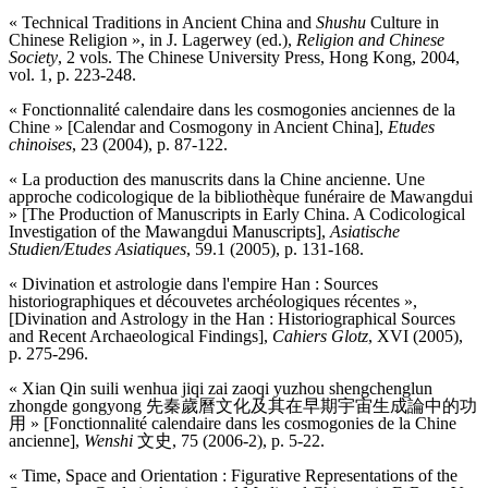
« Technical Traditions in Ancient China and
Shushu
Culture in
Chinese Religion », in J. Lagerwey (ed.),
Religion and Chinese
Society
, 2 vols. The Chinese University Press, Hong Kong, 2004,
vol. 1, p. 223-248.
« Fonctionnalité calendaire dans les cosmogonies anciennes de la
Chine » [Calendar and Cosmogony in Ancient China],
Etudes
chinoises
, 23 (2004), p. 87-122.
« La production des manuscrits dans la Chine ancienne. Une
approche codicologique de la bibliothèque funéraire de Mawangdui
» [The Production of Manuscripts in Early China. A Codicological
Investigation of the Mawangdui Manuscripts],
Asiatische
Studien/Etudes Asiatiques
, 59.1 (2005), p. 131-168.
« Divination et astrologie dans l'empire Han : Sources
historiographiques et découvetes archéologiques récentes »,
[Divination and Astrology in the Han : Historiographical Sources
and Recent Archaeological Findings],
Cahiers Glotz
, XVI (2005),
p. 275-296.
« Xian Qin suili wenhua jiqi zai zaoqi yuzhou shengchenglun
zhongde gongyong 先秦歲曆文化及其在早期宇宙生成論中的功
用 » [Fonctionnalité calendaire dans les cosmogonies de la Chine
ancienne],
Wenshi
文史, 75 (2006-2), p. 5-22.
« Time, Space and Orientation : Figurative Representations of the