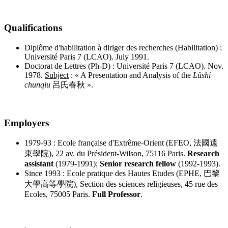
Qualifications
Diplôme d'habilitation à diriger des recherches (Habilitation) :
Université Paris 7 (LCAO). July 1991.
Doctorat de Lettres (Ph-D) : Université Paris 7 (LCAO). Nov.
1978.
Subject
: « A Presentation and Analysis of the
Lüshi
chunqiu
呂氏春秋 ».
Employers
1979-93 : Ecole française d'Extrême-Orient (EFEO, 法國遠
東學院), 22 av. du Président-Wilson, 75116 Paris.
Research
assistant
(1979-1991);
Senior research fellow
(1992-1993).
Since 1993 : Ecole pratique des Hautes Etudes (EPHE, 巴黎
大學高等學院), Section des sciences religieuses, 45 rue des
Ecoles, 75005 Paris.
Full Professor
.