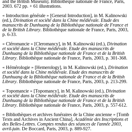
and the British Museum]. Bibliothèque nationale de France, Paris,
2003. 672 pp. + 61 illustrations.
« Introduction générale » [General Introduction], in M. Kalinowski
(ed.),
Divination et société dans la Chine médiévale. Etude des
manuscrits de Dunhuang de la Bibliothèque nationale de France et
de la British Library
. Bibliothèque nationale de France, Paris, 2003,
p. 6-33.
« Cléromancie » [Cleromancy], in M. Kalinowski (ed.),
Divination
et société dans la Chine médiévale. Etude des manuscrits de
Dunhuang de la Bibliothèque nationale de France et de la British
Library
. Bibliothèque nationale de France, Paris, 2003, p. 301-368.
« Hémérologie » [Hemerology], in M. Kalinowski (ed.),
Divination
et société dans la Chine médiévale. Etude des manuscrits de
Dunhuang de la Bibliothèque nationale de France et de la British
Library
. Bibliothèque nationale de France, Paris, 2003, p. 213-299.
« Topomancie » [Topomancy], in M. Kalinowski (ed.),
Divination
et société dans la Chine médiévale. Etude des manuscrits de
Dunhuang de la Bibliothèque nationale de France et de la British
Library
. Bibliothèque nationale de France, Paris, 2003, p. 557-612.
« Bibliothèques et archives funéraires de la Chine ancienne » [Tomb
Texts and Archives in Ancient China],
Académie des Inscriptions et
des Belles-Lettres. Comptes rendus des séances de l'année 2003,
avril-juin
. De Boccard, Paris, 2003, p. 889-927.