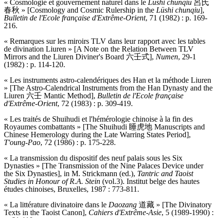
« Cosmologie et gouvernement naturel dans le
Lüshi chunqiu
呂氏
春秋 » [Cosmology and Cosmic Rulership in the
Lüshi chunqiu
],
Bulletin de l'Ecole française d'Extrême-Orient
, 71 (1982) : p. 169-
216.
« Remarques sur les miroirs TLV dans leur rapport avec les tables
de divination Liuren » [A Note on the Relation Between TLV
Mirrors and the Liuren Diviner's Board 六壬式],
Numen
, 29-1
(1982) : p. 114-120.
« Les instruments astro-calendériques des Han et la méthode Liuren
» [The Astro-Calendrical Instruments from the Han Dynasty and the
Liuren 六壬 Mantic Method],
Bulletin de l'Ecole française
d'Extrême-Orient
, 72 (1983) : p. 309-419.
« Les traités de Shuihudi et l'hémérologie chinoise à la fin des
Royaumes combattants » [The Shuihudi 睡虎地 Manuscripts and
Chinese Hemerology during the Late Warring States Period],
T'oung-Pao
, 72 (1986) : p. 175-228.
« La transmission du dispositif des neuf palais sous les Six
Dynasties » [The Transmission of the Nine Palaces Device under
the Six Dynasties], in M. Strickmann (ed.),
Tantric and Taoist
Studies in Honour of R.A. Stein
(vol.3). Institut belge des hautes
études chinoises, Bruxelles, 1987 : 773-811.
« La littérature divinatoire dans le
Daozang
道藏 » [The Divinatory
Texts in the Taoist Canon],
Cahiers d
'
Extrême-Asie
, 5 (1989-1990) :