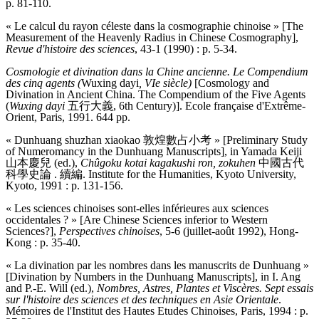
p. 81-110.
« Le calcul du rayon céleste dans la cosmographie chinoise » [The
Measurement of the Heavenly Radius in Chinese Cosmography],
Revue d'histoire des sciences
, 43-1 (1990) : p. 5-34.
Cosmologie et divination dans la Chine ancienne. Le Compendium
des cinq agents (
Wuxing dayi
, VIe siècle)
[Cosmology and
Divination in Ancient China. The Compendium of the Five Agents
(
Wuxing dayi
五行大義, 6th Century)]. Ecole française d'Extrême-
Orient, Paris, 1991. 644 pp.
« Dunhuang shuzhan xiaokao 敦煌數占小考 » [Preliminary Study
of Numeromancy in the Dunhuang Manuscripts], in Yamada Keiji
山本慶兒 (ed.),
Chûgoku kotai kagakushi ron, zokuhen
中國古代
科學史論 . 續編. Institute for the Humanities, Kyoto University,
Kyoto, 1991 : p. 131-156.
« Les sciences chinoises sont-elles inférieures aux sciences
occidentales ? » [Are Chinese Sciences inferior to Western
Sciences?],
Perspectives chinoises
, 5-6 (juillet-août 1992), Hong-
Kong : p. 35-40.
« La divination par les nombres dans les manuscrits de Dunhuang »
[Divination by Numbers in the Dunhuang Manuscripts], in I. Ang
and P.-E. Will (ed.),
Nombres, Astres, Plantes et Viscères. Sept essais
sur l'histoire des sciences et des techniques en Asie Orientale
.
Mémoires de l'Institut des Hautes Etudes Chinoises, Paris, 1994 : p.