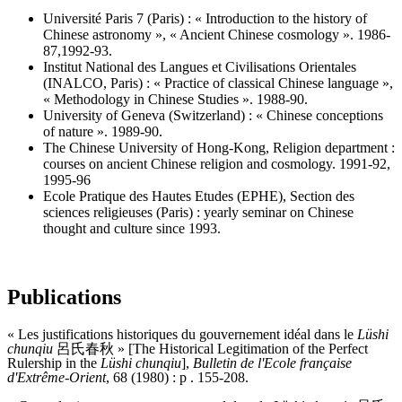
Université Paris 7 (Paris) : « Introduction to the history of
Chinese astronomy », « Ancient Chinese cosmology ». 1986-
87,1992-93.
Institut National des Langues et Civilisations Orientales
(INALCO, Paris) : « Practice of classical Chinese language »,
« Methodology in Chinese Studies ». 1988-90.
University of Geneva (Switzerland) : « Chinese conceptions
of nature ». 1989-90.
The Chinese University of Hong-Kong, Religion department :
courses on ancient Chinese religion and cosmology. 1991-92,
1995-96
Ecole Pratique des Hautes Etudes (EPHE), Section des
sciences religieuses (Paris) : yearly seminar on Chinese
thought and culture since 1993.
Publications
« Les justifications historiques du gouvernement idéal dans le
Lüshi
chunqiu
呂氏春秋 » [The Historical Legitimation of the Perfect
Rulership in the
Lüshi chunqiu
],
Bulletin
de
l'Ecole française
d'Extrême-Orient
, 68 (1980) : p . 155-208.