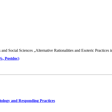
d Social Sciences „Alternative Rationalities and Esoteric Practices in 
 %, Postdoc)
tology and Responding Practices