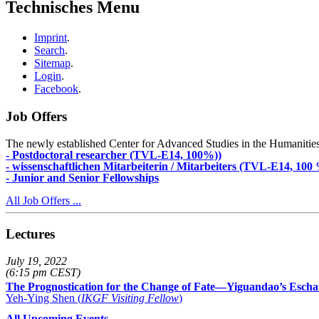
Technisches Menu
Imprint
.
Search
.
Sitemap
.
Login
.
Facebook
.
Job Offers
The newly established Center for Advanced Studies in the Humanities an
- Postdoctoral researcher (TVL-E14, 100%))
- wissenschaftlichen Mitarbeiterin / Mitarbeiters (TVL-E14, 100
- Junior and Senior Fellowships
All Job Offers ...
Lectures
July 19, 2022
(6:15 pm CEST)
The Prognostication for the Change of Fate—Yiguandao’s Escha
Yeh-Ying Shen (
IKGF Visiting Fellow
)
All Upcoming Events …