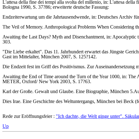
L'attesa della fine dei tempi alla svolta del millenio, in: L'attesa del
Bologna 1990, S. 37?86; erweiterte deutsche Fassung:
Endzeiterwartung um die Jahrtausendwende, in: Deutsches Archiv für 
The Veil of Memory. Anthropological Problems When Considering the
Awaiting the Last Days? Myth and Disenchantment, in: Apocalyptic 
303.
"Die Liebe erkaltet". Das 11. Jahrhundert erwartet das Jüngste Geri
Gast im Mittelalter, München 2007, S. 125?142.
Die Endzeit fest im Griff des Positivismus. Zur Auseinandersetzung m
Awaiting the End of Time around the Turn of the Year 1000, in: 
METER, Oxford/ New York 2003, S. 17?63.
Karl der Große. Gewalt und Glaube. Eine Biographie, München 5.Au
Dies Irae. Eine Geschichte des Weltuntergangs, München bei Beck (
Rede zur Eröffnungsfeier :
"Ich dachte, die Welt ginge unter". Säkula
Up