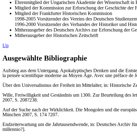
Ehrenmitglied der Ungarischen Akademie der Wissenschaft in 
Mitglied der Kommission zur Erforschung der Geschichte der F
Mitglied der Frankfurter Historischen Kommission
1998-2005 Vorsitzender des Vereins des Deutschen Studienze
1996-2000 Vorsitzender des Verbandes der Historiker und Hist
Mitherausgeber des Deutschen Archivs zur Erforschung der Gesc
Mitherausgeber der Historischen Zeitschrift
Up
Ausgewählte Bibliographie
Aufstieg aus dem Untergang. Apokalyptisches Denken und die Entsteh
la pensée scientifique moderne au Moyen Âge. Avec une préface d
Über den Universalismus der Freiheit im Mittelalter, in: Historische 
Wille, Freiwilligkeit und Geständnis um 1300. Zur Beurteilung des le
2007, S. 208?238.
Auf der Suche nach der Wirklichkeit. Die Mongolen und die europäisch
München 2007, S. 174 ?207.
Endzeiterwartung um die Jahrtausendwende, in: Deutsches Archiv für Er
millennio?].