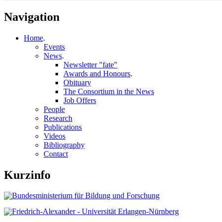
Navigation
Home
.
Events
News
.
Newsletter "fate"
Awards and Honours
.
Obituary
The Consortium in the News
Job Offers
People
Research
Publications
Videos
Bibliography
Contact
Kurzinfo