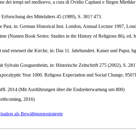
la fine dei tempi nel medioevo, a cura di Ovidio Capitani e Jürgen Miethk
Erforschung des Mittelalters 45 (1989), S. 381? 473.
 Past, in: German Historical Inst. London, Annual Lecture 1997, Lon
time (Numen Book Series: Studies in the History of Religions 86), 
cht und erneuert die Kirche, in: Das 11. Jahrhundert. Kaiser und Paps
it Sylvain Gouguenheim, in: Historische Zeitschrift 275 (2002), S. 28
The Apocalyptic Year 1000. Religous Expectation and Social Change
ffl. 2014 (Mit Ausführungen über die Endzeiterwartung um 800)
forthcoming, 2016)
risation als Bewältigungsstrategie