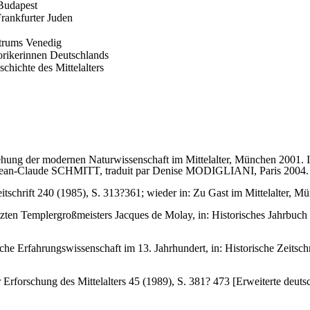
Budapest
rankfurter Juden
ntrums Venedig
orikerinnen Deutschlands
hichte des Mittelalters
ung der modernen Naturwissenschaft im Mittelalter, München 2001. In 
e Jean-Claude SCHMITT, traduit par Denise MODIGLIANI, Paris 2004.
Zeitschrift 240 (1985), S. 313?361; wieder in: Zu Gast im Mittelalter, 
tzten Templergroßmeisters Jacques de Molay, in: Historisches Jahrbuch
e Erfahrungswissenschaft im 13. Jahrhundert, in: Historische Zeitschri
forschung des Mittelalters 45 (1989), S. 381? 473 [Erweiterte deutsche