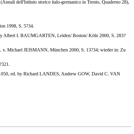
e (Annali dell'Istituto storico italo-germanico in Trento, Quaderno 28),
don 1998, S. 5?34.
ed. by Albert I. BAUMGARTEN, Leiden/ Boston/ Köln 2000, S. 283?
t, hg. v. Michael JEISMANN, München 2000, S. 13?34; wieder in: Zu
1?321.
, 950?1050, ed. by Richard LANDES, Andrew GOW, David C. VAN